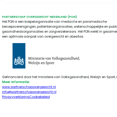
PARTNERSCHAP OVERGEWICHT NEDERLAND (PON)
Het PON is een koepelorganisatie van medische en paramedische
beroepsverenigingen, patiëntenorganisaties, wetenschappelijke en publ
gezondheidsorganisaties en zorgverzekeraars. Het PON werkt in gezamen
een optimale aanpak van overgewicht en obesitas.
Gefinancierd door het ministerie van Volksgezondheid, Welzijn en Sport, 
Meer informatie:
www.partnerschapovergewicht.nl
info@partnerschapovergewicht.nl
Follow us on Linkedin
Follow us on Twitter
Privacyverklaring
Cookiebeleid