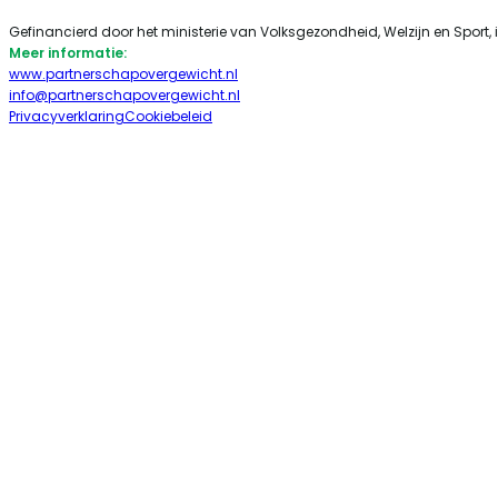
Gefinancierd door het ministerie van Volksgezondheid, Welzijn en Sport, 
Meer informatie:
www.partnerschapovergewicht.nl
info@partnerschapovergewicht.nl
Follow us on Linkedin
Follow us on Twitter
Privacyverklaring
Cookiebeleid